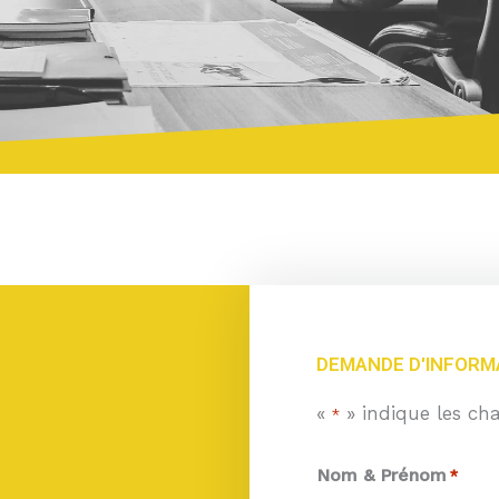
DEMANDE D'INFORM
«
» indique les ch
*
Nom & Prénom
*
Nom