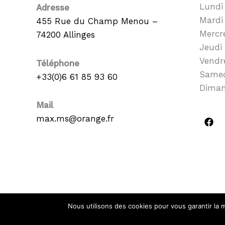
Lundi 
Adresse
Mardi 
455 Rue du Champ Menou –
Mercre
74200 Allinges
Jeudi 
Vendre
Téléphone
Samed
+33(0)6 61 85 93 60
Diman
Mail
max.ms@orange.fr
Nous utilisons des cookies pour vous garantir la m
Copyright ©2026 Max Multi Services