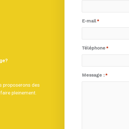
E-mail
*
Téléphone
*
age?
Message :
*
us proposerons des
faire pleinement.