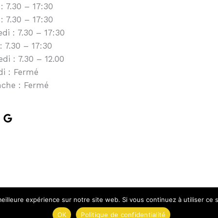
: 7.30 – 17:30
: 7.30 – 17:30
di : 7.30 – 17:30
: 7.30 – 17:30
di : 7.30 – 12.00
i : Fermé
che : Fermé
eilleure expérience sur notre site web. Si vous continuez à utiliser ce
Mentions légales
OK
Politique de confidentialité